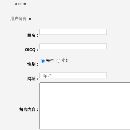
e.com.
用户留言
姓名：
OICQ：
先生
小姐
性别：
网址：
留言内容：